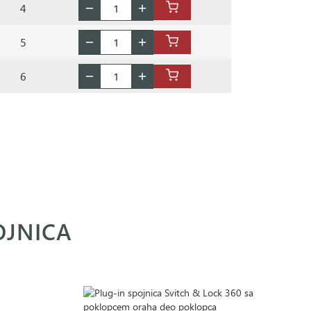
4
5
6
OJNICA