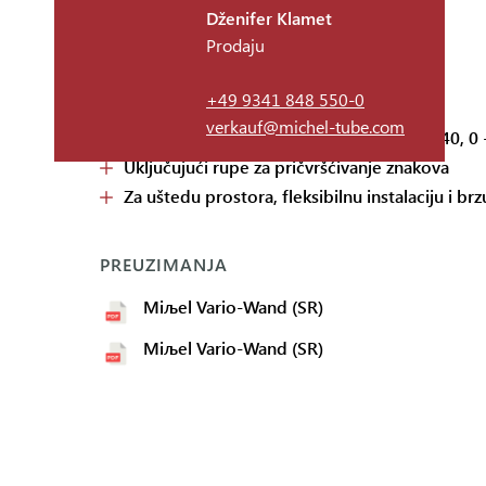
MIЉEL VARIO-WAND
Dženifer Klamet
Prodaju
ИINJENICE
+49 9341 848 550-0
verkauf@michel-tube.com
Čvrsti lim od nerđajućeg čelika prečnika 40, 0
Uključujući rupe za pričvršćivanje znakova
Za uštedu prostora, fleksibilnu instalaciju i brzu
PREUZIMANJA
Miљel Vario-Wand (SR)
Miљel Vario-Wand (SR)