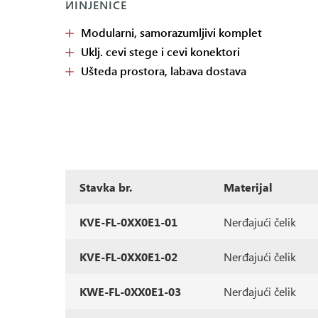
ИINJENICE
Modularni, samorazumljivi komplet
Uklj. cevi stege i cevi konektori
Ušteda prostora, labava dostava
Stavka br.
Materijal
KVE-FL-0XX0E1-01
Nerđajući čelik
KVE-FL-0XX0E1-02
Nerđajući čelik
KWE-FL-0XX0E1-03
Nerđajući čelik