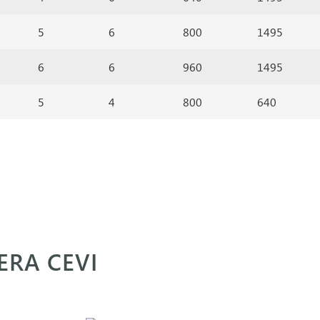
5
6
800
1495
6
6
960
1495
5
4
800
640
TERA CEVI