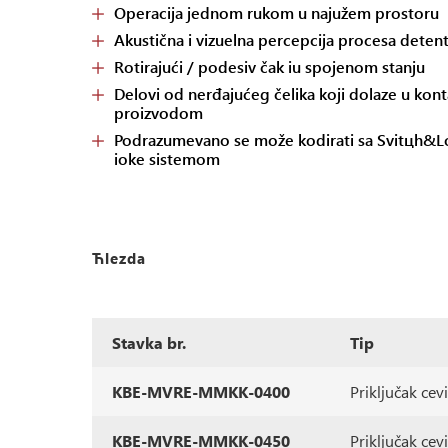
Operacija jednom rukom u najužem prostoru
Akustična i vizuelna percepcija procesa detent
Rotirajući / podesiv čak iu spojenom stanju
Delovi od nerđajućeg čelika koji dolaze u kont
proizvodom
Podrazumevano se može kodirati sa Svitцh&L
ioke sistemom
Ћlezda
Stavka br.
Tip
KBE-MVRE-MMKK-0400
Priključak ce
KBE-MVRE-MMKK-0450
Priključak ce