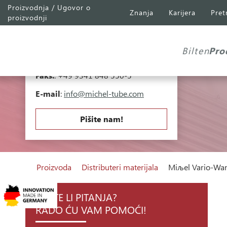
Proizvodnja / Ugovor o
Znanja
Karijera
Pret
Michel Tube
Engineering GmbH
proizvodnji
Industriepark A81
Falk-Müller-Straße 30
Bilten
Pro
97941 Tauberbischofsheim
Telefon
:
+49 9341 848 550-0
Faks.
: +49 9341 848 550-5
E-mail
:
info@michel-tube.com
Pišite nam!
Proizvoda
Distributeri materijala
Miљel Vario-Wa
IMATE LI PITANJA?
RADO ĆU VAM POMOĆI!