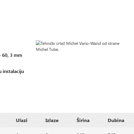
 - 60, 3 mm
 instalaciju
Ulazi
Izlaze
Širina
Dubina