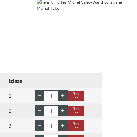
Izlaze
1
2
3