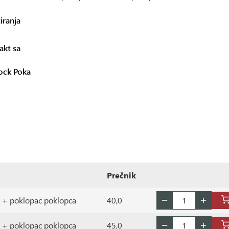
iranja
akt sa
ock Poka
Prečnik
vi + poklopac poklopca
40,0
vi + poklopac poklopca
45,0