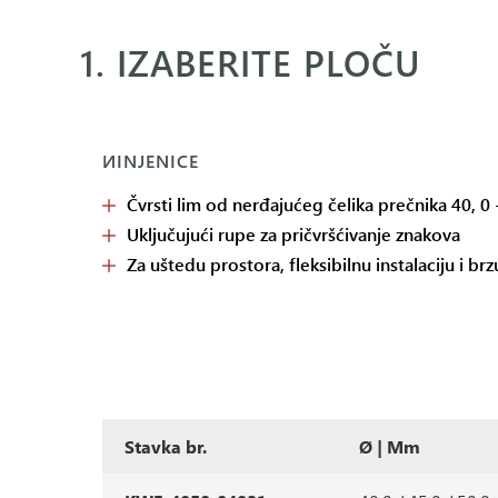
1. IZABERITE PLOČU
ИINJENICE
Čvrsti lim od nerđajućeg čelika prečnika 40, 0
Uključujući rupe za pričvršćivanje znakova
Za uštedu prostora, fleksibilnu instalaciju i brzu
Stavka br.
Ø | Mm