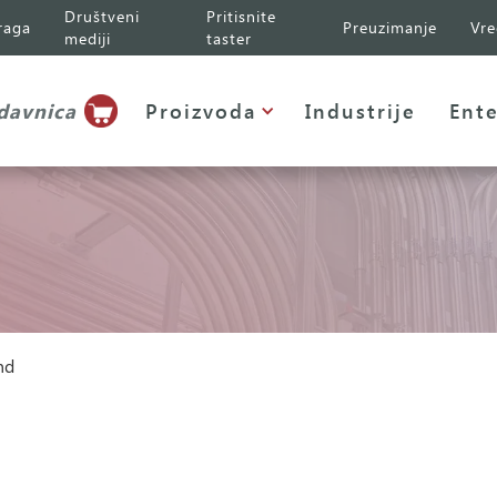
Društveni
Pritisnite
raga
Preuzimanje
Vre
mediji
taster
davnica
Proizvoda
Industrije
Ente
nd