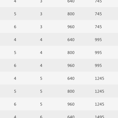
4
3
640
745
5
3
800
745
6
3
960
745
4
4
640
995
5
4
800
995
6
4
960
995
4
5
640
1245
5
5
800
1245
6
5
960
1245
4
6
640
1495