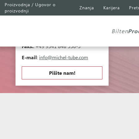
Proizvodnja / Ugovor o
Znanja
Karijera
Pret
Michel Tube
Engineering GmbH
proizvodnji
Industriepark A81
Falk-Müller-Straße 30
Bilten
Pro
97941 Tauberbischofsheim
Telefon
:
+49 9341 848 550-0
Faks.
: +49 9341 848 550-5
E-mail
:
info@michel-tube.com
Pišite nam!