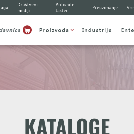
Društveni
Pritisnite
raga
Preuzimanje
Vre
mediji
taster
davnica
Proizvoda
Industrije
Ente
KATALOGE