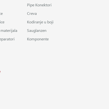
Pipe Konektori
ce
Creva
ice
Kodiranje u boji
 materijala
Sauglanzen
eparatori
Komponente
e