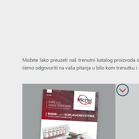
Možete lako preuzeti naš trenutni katalog proizvoda 
ćemo odgovoriti na vaša pitanja u bilo kom trenutku i 
Softver sličan katalogu Industrija plastike