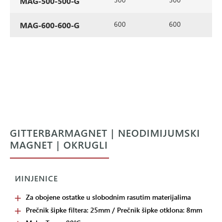
MAG-500-500-G
600
600
MAG-600-600-G
GITTERBARMAGNET | NEODIMIJUMSKI
MAGNET | OKRUGLI
ИINJENICE
Za obojene ostatke u slobodnim rasutim materijalima
Prečnik šipke filtera: 25mm / Prečnik šipke otklona: 8mm