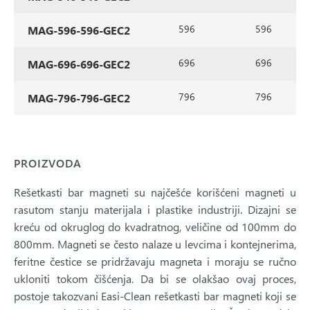
596
596
MAG-596-596-GEC2
696
696
MAG-696-696-GEC2
796
796
MAG-796-796-GEC2
PROIZVODA
Rešetkasti bar magneti su najčešće korišćeni magneti u
rasutom stanju materijala i plastike industriji. Dizajni se
kreću od okruglog do kvadratnog, veličine od 100mm do
800mm. Magneti se često nalaze u levcima i kontejnerima,
feritne čestice se pridržavaju magneta i moraju se ručno
ukloniti tokom čišćenja. Da bi se olakšao ovaj proces,
postoje takozvani Easi-Clean rešetkasti bar magneti koji se