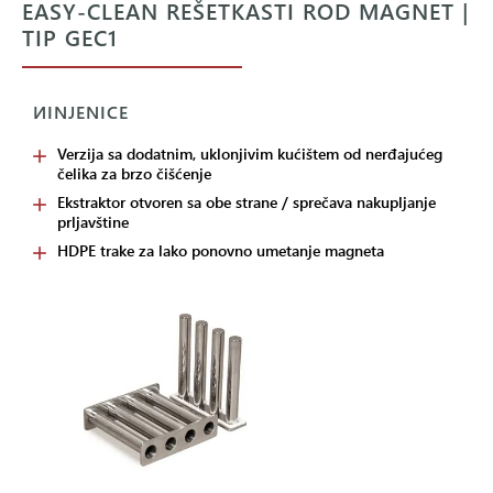
EASY-CLEAN REŠETKASTI ROD MAGNET |
TIP GEC1
ИINJENICE
Verzija sa dodatnim, uklonjivim kućištem od nerđajućeg
čelika za brzo čišćenje
Ekstraktor otvoren sa obe strane / sprečava nakupljanje
prljavštine
HDPE trake za lako ponovno umetanje magneta