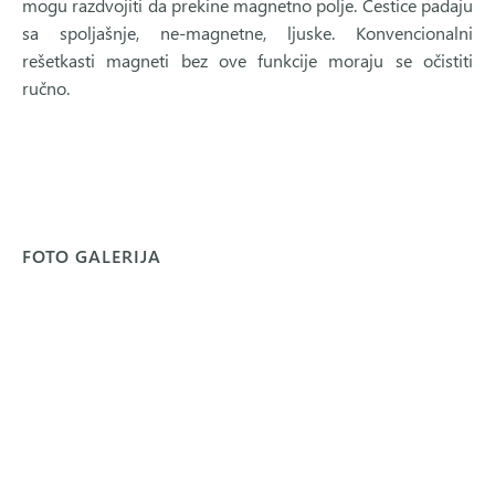
mogu razdvojiti da prekine magnetno polje. Čestice padaju
sa spoljašnje, ne-magnetne, ljuske. Konvencionalni
rešetkasti magneti bez ove funkcije moraju se očistiti
ručno.
FOTO GALERIJA