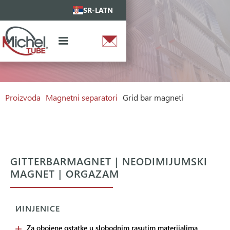
SR-LATN
Proizvoda
Magnetni separatori
Grid bar magneti
GITTERBARMAGNET | NEODIMIJUMSKI
MAGNET | ORGAZAM
ИINJENICE
Za obojene ostatke u slobodnim rasutim materijalima