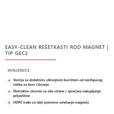
EASY-CLEAN REŠETKASTI ROD MAGNET |
TIP GEC2
ИINJENICE
Verzija sa dodatnim, uklonjivim kućištem od nerđajućeg
čelika za brzo čišćenje
Ekstraktor otvoren sa obe strane / sprečava nakupljanje
prljavštine
HDPE trake za lako ponovno umetanje magneta