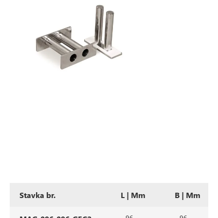
Stavka br.
L | Mm
B | Mm
96
96