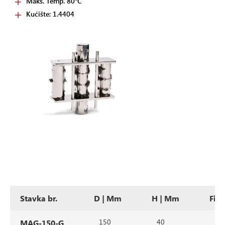
Maks. Temp. 80°C
Kućište: 1.4404
Stavka br.
D | Mm
H | Mm
Filt
150
40
3
MAG-150-G