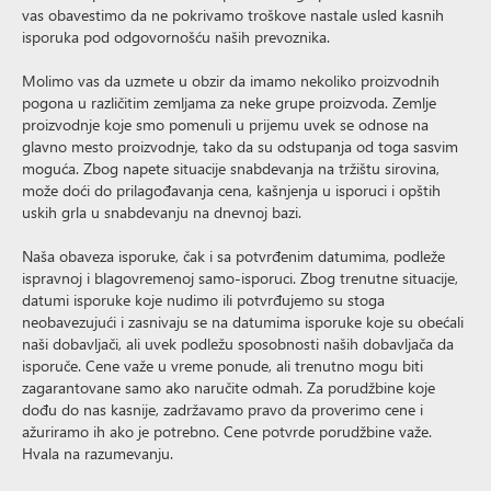
vas obavestimo da ne pokrivamo troškove nastale usled kasnih
isporuka pod odgovornošću naših prevoznika.
Molimo vas da uzmete u obzir da imamo nekoliko proizvodnih
pogona u različitim zemljama za neke grupe proizvoda. Zemlje
proizvodnje koje smo pomenuli u prijemu uvek se odnose na
glavno mesto proizvodnje, tako da su odstupanja od toga sasvim
moguća. Zbog napete situacije snabdevanja na tržištu sirovina,
može doći do prilagođavanja cena, kašnjenja u isporuci i opštih
uskih grla u snabdevanju na dnevnoj bazi.
Naša obaveza isporuke, čak i sa potvrđenim datumima, podleže
ispravnoj i blagovremenoj samo-isporuci. Zbog trenutne situacije,
datumi isporuke koje nudimo ili potvrđujemo su stoga
neobavezujući i zasnivaju se na datumima isporuke koje su obećali
naši dobavljači, ali uvek podležu sposobnosti naših dobavljača da
isporuče. Cene važe u vreme ponude, ali trenutno mogu biti
zagarantovane samo ako naručite odmah. Za porudžbine koje
dođu do nas kasnije, zadržavamo pravo da proverimo cene i
ažuriramo ih ako je potrebno. Cene potvrde porudžbine važe.
Hvala na razumevanju.