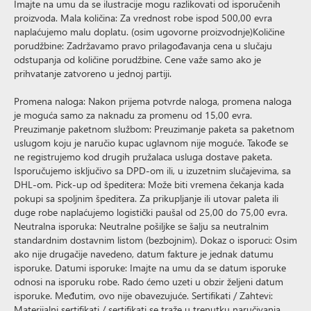
Imajte na umu da se ilustracije mogu razlikovati od isporučenih
proizvoda. Mala količina: Za vrednost robe ispod 500,00 evra
naplaćujemo malu doplatu. (osim ugovorne proizvodnje)Količine
porudžbine: Zadržavamo pravo prilagođavanja cena u slučaju
odstupanja od količine porudžbine. Cene važe samo ako je
prihvatanje zatvoreno u jednoj partiji.
Promena naloga: Nakon prijema potvrde naloga, promena naloga
je moguća samo za naknadu za promenu od 15,00 evra.
Preuzimanje paketnom službom: Preuzimanje paketa sa paketnom
uslugom koju je naručio kupac uglavnom nije moguće. Takođe se
ne registrujemo kod drugih pružalaca usluga dostave paketa.
Isporučujemo isključivo sa DPD-om ili, u izuzetnim slučajevima, sa
DHL-om. Pick-up od špeditera: Može biti vremena čekanja kada
pokupi sa spoljnim špeditera. Za prikupljanje ili utovar paleta ili
duge robe naplaćujemo logistički paušal od 25,00 do 75,00 evra.
Neutralna isporuka: Neutralne pošiljke se šalju sa neutralnim
standardnim dostavnim listom (bezbojnim). Dokaz o isporuci: Osim
ako nije drugačije navedeno, datum fakture je jednak datumu
isporuke. Datumi isporuke: Imajte na umu da se datum isporuke
odnosi na isporuku robe. Rado ćemo uzeti u obzir željeni datum
isporuke. Međutim, ovo nije obavezujuće. Sertifikati / Zahtevi:
Materijalni sertifikati / sertifikati se traže u trenutku naručivanja.