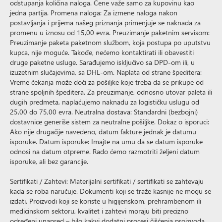
odstupanja količina naloga. Cene važe samo za kupovinu kao
jedna partija. Promena naloga: Za izmene naloga nakon
postavljanja i prijema našeg priznanja primenjuje se naknada za
promenu u iznosu od 15,00 evra. Preuzimanje paketnim servisom:
Preuzimanje paketa paketnom službom, koja postupa po uputstvu
kupca, nije moguće. Takođe, nećemo kontaktirati ili obavestiti
druge paketne usluge. Sarađujemo isključivo sa DPD-om ili, u
izuzetnim slučajevima, sa DHL-om. Naplata od strane špeditera:
Vreme čekanja može doći za pošiljke koje treba da se prikupe od
strane spoljnih špeditera. Za preuzimanje, odnosno utovar paleta ili
dugih predmeta, naplaćujemo naknadu za logističku uslugu od
25,00 do 75,00 evra. Neutralna dostava: Standardni (bezbojni)
dostavnice generiše sistem za neutralne pošiljke. Dokaz o isporuci:
Ako nije drugačije navedeno, datum fakture jednak je datumu
isporuke. Datum isporuke: Imajte na umu da se datum isporuke
odnosi na datum otpreme. Rado ćemo razmotriti željeni datum
isporuke, ali bez garancije.
Sertifikati / Zahtevi: Materijalni sertifikati / sertifikati se zahtevaju
kada se roba naručuje. Dokumenti koji se traže kasnije ne mogu se
izdati. Proizvodi koji se koriste u higijenskom, prehrambenom ili
medicinskom sektoru, kvalitet i zahtevi moraju biti precizno
određeni unapred – bilo kakvi dodatni procesi čišćenja proizvoda