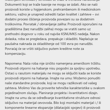
Dokumenti koji se traže kasnije ne mogu se izdati. Ako se naši
proizvodi koriste u higijenskom, prehrambenom ili medicinskom
sektoru, važno je unapred odrediti tačan kvalitet i zahteve – svi
dodatni procesi čišćenja proizvoda povezani su sa dodatnim
troškovima. Povratak / obnavljanje zaliha: Proizvodi isporučeni na
gradilištima (bez narudžbi zaliha) mogu se vratiti samo uz
prethodni dogovor u roku od najviše KSNUMKS nedelja. Nakon
dolaska, roba se pregledava, prepakuje i skladišti. Naplaćuje se
paušalna naknada za skladištenje od 100 evra po narudžbi.
Povraćaj će se vršiti isključivo putem kreditne note za
kompenzaciju.
Napomena: Naša roba nije izričito namenjena američkom tržištu.
Proizvodi otporni na habanje nisu pogodni za spoljnu upotrebu.
Ostaci u rasutom materijalu ne mogu se isključiti kada se koriste
proizvodi otporni na habanje. Imajte na umu: Možemo ponuditi
naše standardne proizvode, koji se mogu razlikovati od vašeg
zahteva. Molimo Vas da proverite tehničke karakteristike u svakom
pojedinačnom slučaju. Planiranje projekta i kvantitativni dizajn.
Imajte na umu da se određivanje kvantitativne strukture odnosi
isključivo na materijal cevovoda. Bilo koji montažni materijal i / ili
komponente linearne ekspanzije (dilatacijski spojevi) ili proizvodi