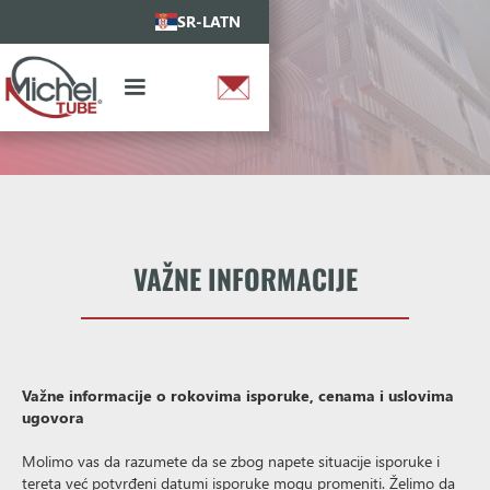
SR-LATN
VAŽNE INFORMACIJE
Važne informacije o rokovima isporuke, cenama i uslovima
ugovora
Molimo vas da razumete da se zbog napete situacije isporuke i
tereta već potvrđeni datumi isporuke mogu promeniti. Želimo da