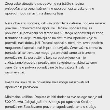
Zbog uske situacije u snabdevanju na tržištu sirovina,
prilagođavanja cena, kašnjenja u isporuci i opšta uska grla u
isporuci mogu se javiti na dnevnoj bazi.
Naša obaveza isporuke, čak i za potvrđene datume, podleže rezervi
pravilne i pravovremene isporuke. Datumi isporuke koji su
ponuđeni ili potvrđeni od strane nas su stoga neobavezujući zbog
trenutne situacije i zasnivaju se na datumima isporuke koje su
potvrdili naši dobavljači. Datumi isporuke, međutim, uvek podležu
mogućnosti isporuke naših pre-dobavljača. Cene važe u trenutku
ponude, ali se trenutno mogu garantovati samo za trenutne
porudžbine. Za porudžbine koje su postavljene kasnije,
zadržavamo pravo da pregledamo i eventualno aktualizujemo
cene. Cene u potvrdi porudžbine će biti važeće. Hvala na
razumevanju.
Imajte na umu da se prikazane slike mogu razlikovati od
isporučenih proizvoda.
Minimalna količina: Doplata će biti dodat za sve naloge manje od
500,00 evra. (Isključujući proizvodnju po ugovoru) Količine
porudžbine: Zadržavamo pravo prilagođavanja cena u slučaju