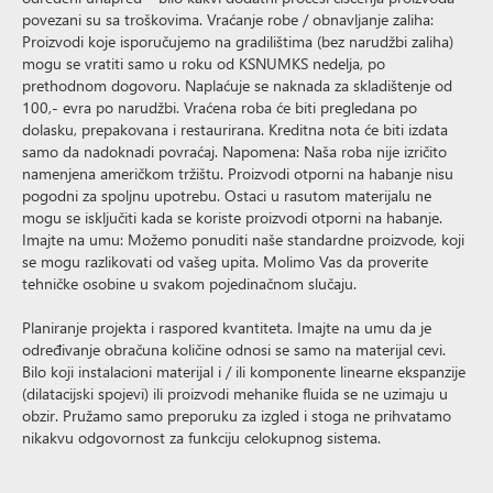
povezani su sa troškovima. Vraćanje robe / obnavljanje zaliha:
Proizvodi koje isporučujemo na gradilištima (bez narudžbi zaliha)
mogu se vratiti samo u roku od KSNUMKS nedelja, po
prethodnom dogovoru. Naplaćuje se naknada za skladištenje od
100,- evra po narudžbi. Vraćena roba će biti pregledana po
dolasku, prepakovana i restaurirana. Kreditna nota će biti izdata
samo da nadoknadi povraćaj. Napomena: Naša roba nije izričito
namenjena američkom tržištu. Proizvodi otporni na habanje nisu
pogodni za spoljnu upotrebu. Ostaci u rasutom materijalu ne
mogu se isključiti kada se koriste proizvodi otporni na habanje.
Imajte na umu: Možemo ponuditi naše standardne proizvode, koji
se mogu razlikovati od vašeg upita. Molimo Vas da proverite
tehničke osobine u svakom pojedinačnom slučaju.
Planiranje projekta i raspored kvantiteta. Imajte na umu da je
određivanje obračuna količine odnosi se samo na materijal cevi.
Bilo koji instalacioni materijal i / ili komponente linearne ekspanzije
(dilatacijski spojevi) ili proizvodi mehanike fluida se ne uzimaju u
obzir. Pružamo samo preporuku za izgled i stoga ne prihvatamo
nikakvu odgovornost za funkciju celokupnog sistema.