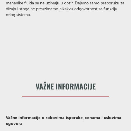
mehanike fluida se ne uzimaju u obzir. Dajemo samo preporuku za
dizajn i stoga ne preuzimamo nikakvu odgovornost za funkciju
celog sistema.
VAŽNE INFORMACIJE
Važne informacije o rokovima isporuke, cenama i uslovima
ugovora